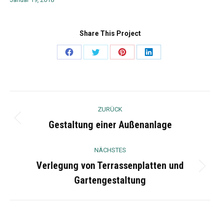
Share This Project
Share
Share
Share
Share
on
on
on
on
Facebook
Twitter
Pinterest
LinkedIn
Project
ZURÜCK
navigation
Gestaltung einer Außenanlage
Previous
project:
NÄCHSTES
Verlegung von Terrassenplatten und
Next
Gartengestaltung
project: