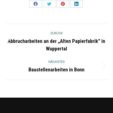
Share
Share
Share
Share
on
on
on
on
Facebook
Twitter
Pinterest
LinkedIn
Project
ZURÜCK
navigation
Abbrucharbeiten an der „Alten Papierfabrik“ in
Previous
Wuppertal
project:
NÄCHSTES
Baustellenarbeiten in Bonn
Next
project: