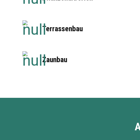
Terrassenbau
Zaunbau
A