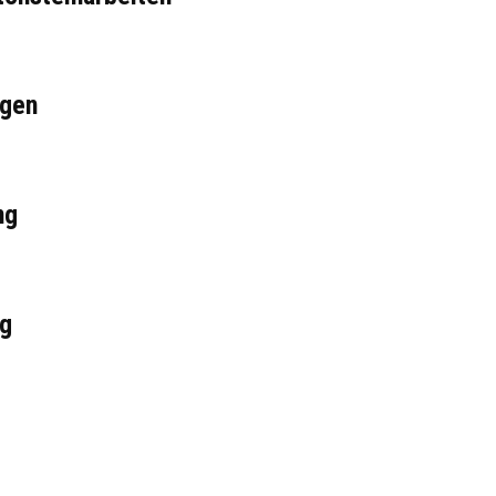
gen
ng
ng